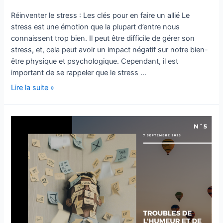
Réinventer le stress : Les clés pour en faire un allié Le
stress est une émotion que la plupart d’entre nous
connaissent trop bien. Il peut être difficile de gérer son
stress, et, cela peut avoir un impact négatif sur notre bien-
être physique et psychologique. Cependant, il est
important de se rappeler que le stress …
Lire la suite »
Troubles
de
l’humeur
et
de
l’anxiété
:
Comment
les