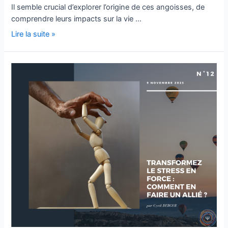
Il semble crucial d’explorer l’origine de ces angoisses, de
comprendre leurs impacts sur la vie …
Lire la suite »
Transformez
le
stress
en
force
:
Comment
en
faire
un
allié
?