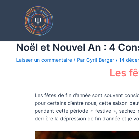
Aller
Navigation
au
de
contenu
l’article
Noël et Nouvel An : 4 Con
Laisser un commentaire
/ Par
Cyril Berger
/
14 déce
Les fê
Les fêtes de fin d’année sont souvent cons
pour certains d’entre nous, cette saison pe
pendant cette période « festive », sachez q
derrière la dépression de fin d’année et je v